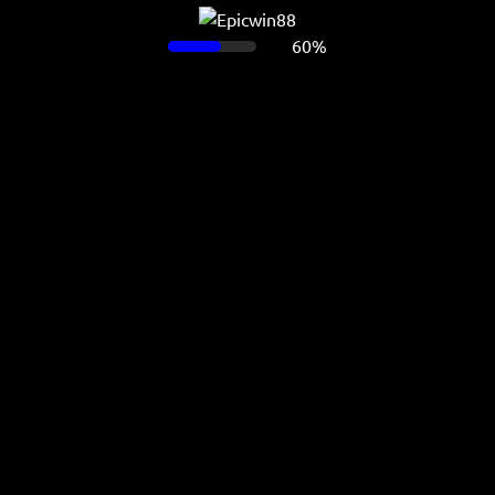
60%
Ada masalah ketika memuat halaman ini.
Muat ulang