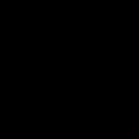
halaman ini.
Muat ulang