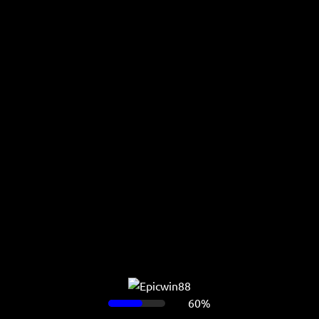
60%
Ada masalah ketika memuat